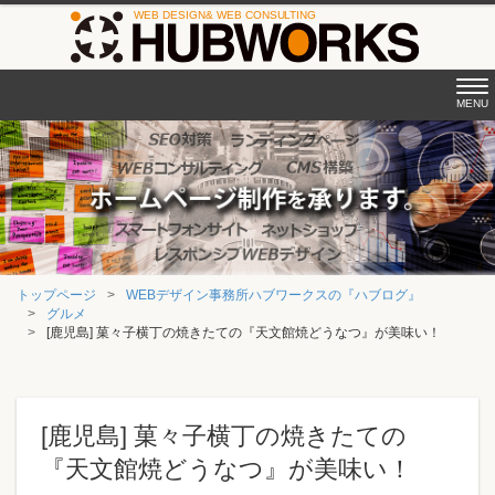
Tog
MENU
nav
トップページ
WEBデザイン事務所ハブワークスの『ハブログ』
グルメ
[鹿児島] 菓々子横丁の焼きたての『天文館焼どうなつ』が美味い！
[鹿児島] 菓々子横丁の焼きたての
『天文館焼どうなつ』が美味い！