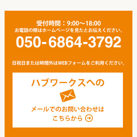
カ
イ
ブ