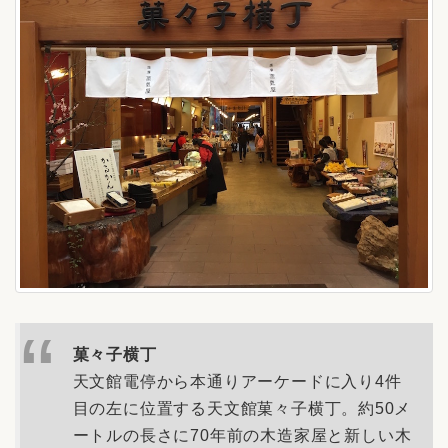
菓々子横丁
天文館電停から本通りアーケードに入り4件
目の左に位置する天文館菓々子横丁。約50メ
ートルの長さに70年前の木造家屋と新しい木