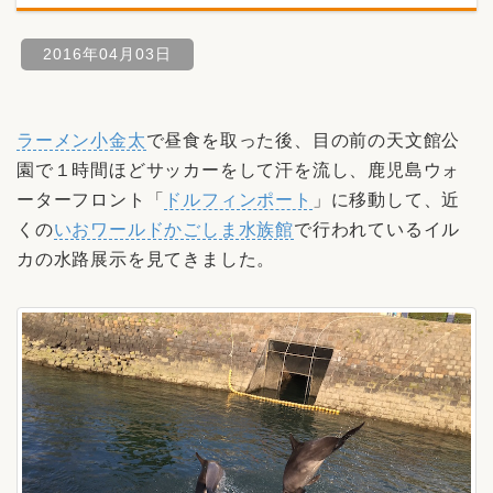
2016年04月03日
ラーメン小金太
で昼食を取った後、目の前の天文館公
園で１時間ほどサッカーをして汗を流し、鹿児島ウォ
ーターフロント「
ドルフィンポート
」に移動して、近
くの
いおワールドかごしま水族館
で行われているイル
カの水路展示を見てきました。