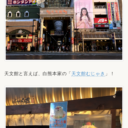
天文館と言えば、白熊本家の「
天文館むじゃき
」！