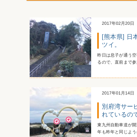
2017年02月20日
[熊本県] 
ツイ。
昨日は息子が通う空
るので、直前まで参
2017年01月14日
別府湾サー
れているの
東九州自動車道が開
年も昨年と同じように