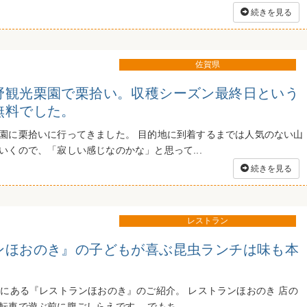
続きを見る
佐賀県
野観光栗園で栗拾い。収穫シーズン最終日という
無料でした。
園に栗拾いに行ってきました。 目的地に到着するまでは人気のない山
いくので、「寂しい感じなのかな」と思って...
続きを見る
レストラン
ンほおのき』の子どもが喜ぶ昆虫ランチは味も本
森にある『レストランほおのき』のご紹介。 レストランほおのき 店の
車で遊ぶ前に腹ごしらえです。 でもち...