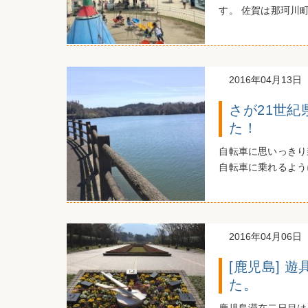
す。 佐賀は那珂川
2016年04月13日
さが21世
た！
自転車に思いっきり
自転車に乗れるよう
2016年04月06日
[鹿児島] 
た。