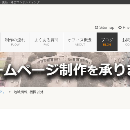
・更新・運営コンサルティング
Sitemap
Priv
制作の流れ
よくある質問
オフィス概要
ブログ
お
FLOW
FAQ
ABOUT
BLOG
CO
グ』
地域情報_福岡以外