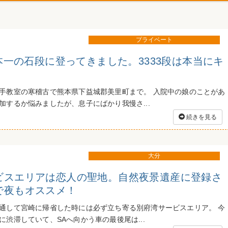
プライベート
日本一の石段に登ってきました。3333段は本当にキ
手教室の寒稽古で熊本県下益城郡美里町まで。 入院中の娘のことがあ
加するか悩みましたが、息子にばかり我慢さ...
続きを見る
大分
ビスエリアは恋人の聖地。自然夜景遺産に登録さ
で夜もオススメ！
通して宮崎に帰省した時には必ず立ち寄る別府湾サービスエリア。 今
渋滞していて、SAへ向かう車の最後尾は...