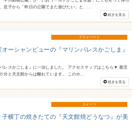
「平川動物公園」か「いおワールドかごしま水族」にでも寄って帰ろ
、息子から「昨日の公園でまた遊びたい」と、...
続きを見る
プライベート
全室オーシャンビューの『マリンパレスかごしま』
パレスかごしま』に一泊しました。 アクセスマップはこちら▼ 鹿児
分と天文館からは離れています。 このホ...
続きを見る
スイーツ
菓々子横丁の焼きたての『天文館焼どうなつ』が美