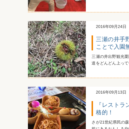
2016年09月24日
三瀬の井手
ことで入園
三瀬の井出野観光栗
道をどんどん上って
2016年09月13日
『レストラ
格的！
さが21世紀県民の
前にあるおもしろ自転