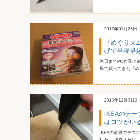
2017年01月23日
『めぐりズ
げで早寝早
休日までPC作業に
局で買ってきた『めぐ
2016年12月31日
IKEAのテ
はコツがい
IKEAの家具でデ
した。 組立１日目 