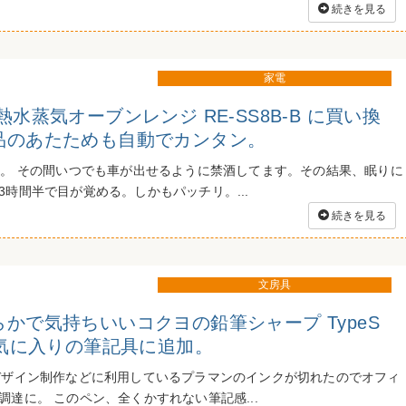
続きを見る
家電
熱水蒸気オーブンレンジ RE-SS8B-B に買い換
品のあたためも自動でカンタン。
日。 その間いつでも車が出せるように禁酒してます。その結果、眠りに
3時間半で目が覚める。しかもパッチリ。...
続きを見る
文房具
かで気持ちいいコクヨの鉛筆シャープ TypeS
お気に入りの筆記具に追加。
デザイン制作などに利用しているプラマンのインクが切れたのでオフィ
達に。 このペン、全くかすれない筆記感...