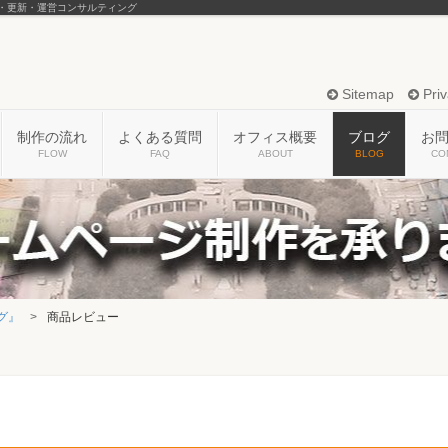
・更新・運営コンサルティング
Sitemap
Priv
制作の流れ
よくある質問
オフィス概要
ブログ
お
FLOW
FAQ
ABOUT
BLOG
CO
グ』
商品レビュー