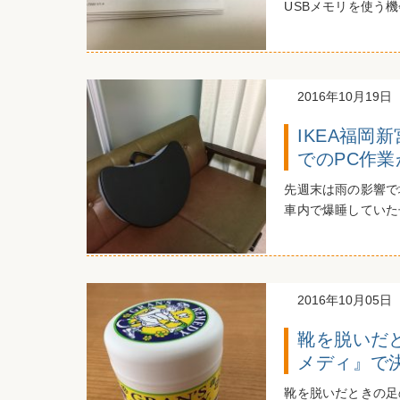
USBメモリを使う機
2016年10月19日
IKEA福
でのPC作
先週末は雨の影響で
車内で爆睡していた
2016年10月05日
靴を脱いだ
メディ』で
靴を脱いだときの足