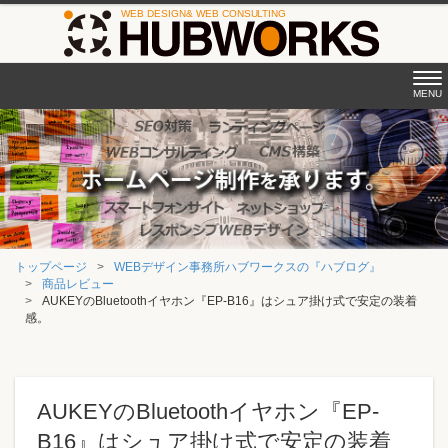
Tog
MENU
nav
トップページ
WEBデザイン事務所ハブワークスの『ハブログ』
商品レビュー
AUKEYのBluetoothイヤホン『EP-B16』はシュア掛け式で安定の装着
感。
AUKEYのBluetoothイヤホン『EP-
B16』はシュア掛け式で安定の装着