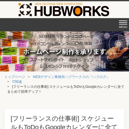
Tog
MENU
nav
トップページ
WEBデザイン事務所ハブワークスの『ハブログ』
IT関連
[フリーランスの仕事術] スケジュールもToDoもGoogleカレンダーに全て
まとめて効率アップ！
[フリーランスの仕事術] スケジュー
ルもToDoもGoogleカレンダーに全て