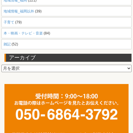
地域情報_福岡
(121)
地域情報_福岡以外
(39)
子育て
(79)
本・映画・テレビ・音楽
(84)
雑記
(52)
アーカイブ
ア
ー
カ
イ
ブ