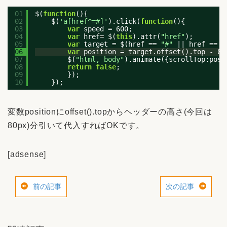
01
$(
function
(){
02
$(
'a[href^=#]'
).click(
function
(){
03
var
speed = 600;
04
var
href= $(
this
).attr(
"href"
);
05
var
target = $(href ==
"#"
|| href ==
"
06
var
position = target.offset().top - 80
07
$(
"html, body"
).animate({scrollTop:pos
08
return
false
;
09
});
10
});
変数positionにoffset().topからヘッダーの高さ(今回は
80px)分引いて代入すればOKです。
[adsense]
前の記事
次の記事