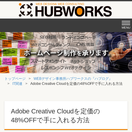
Tog
MENU
nav
トップページ
WEBデザイン事務所ハブワークスの『ハブログ』
IT関連
Adobe Creative Cloudを定価の48%OFFで手に入れる方法
Adobe Creative Cloudを定価の
48%OFFで手に入れる方法