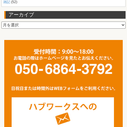
雑記
(52)
アーカイブ
ア
ー
カ
イ
ブ