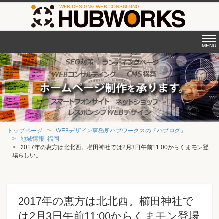
Tog
MENU
nav
トップページ
WEBデザイン事務所ハブワークスの『ハブログ』
地域情報_福岡
2017年の恵方は北北西。櫛田神社では2月3日午前11:00からくまモン登
場らしい。
2017年の恵方は北北西。櫛田神社で
は2月3日午前11:00からくまモン登場