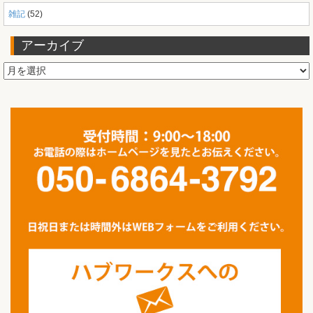
雑記
(52)
アーカイブ
ア
ー
カ
イ
ブ