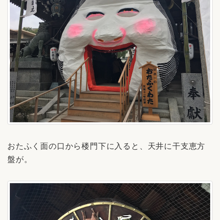
おたふく面の口から楼門下に入ると、天井に干支恵方
盤が。