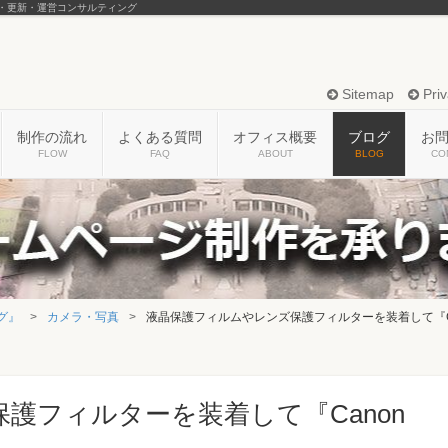
・更新・運営コンサルティング
Sitemap
Priv
制作の流れ
よくある質問
オフィス概要
ブログ
お
FLOW
FAQ
ABOUT
BLOG
CO
グ』
カメラ・写真
液晶保護フィルムやレンズ保護フィルターを装着して『Cano
護フィルターを装着して『Canon