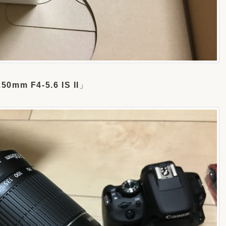
m F4-5.6 IS II
」