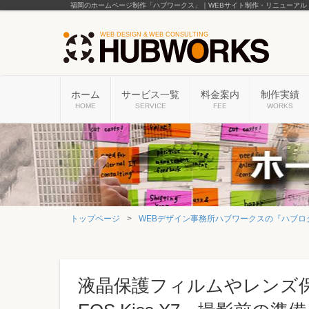
福岡のホームページ制作「ハブワークス」｜WEBサイト制作・リニューアル
ホーム
サービス一覧
料金案内
制作実績
HOME
SERVICE
FEE
WORKS
トップページ
WEBデザイン事務所ハブワークスの『ハブロ
液晶保護フィルムやレンズ保