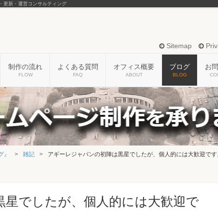
・更新・運営コンサルティング
Sitemap
Priv
制作の流れ
よくある質問
オフィス概要
ブログ
お
FLOW
FAQ
ABOUT
BLOG
CO
グ』
雑記
アギーレジャパンの初陣は黒星でしたが、個人的には大歓迎です
黒星でしたが、個人的には大歓迎で