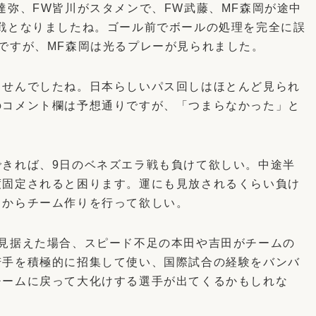
達弥、FW皆川がスタメンで、FW武藤、MF森岡が途中
戦となりましたね。ゴール前でボールの処理を完全に誤
ですが、MF森岡は光るプレーが見られました。
ませんでしたね。日本らしいパス回しはほとんど見られ
のコメント欄は予想通りですが、「つまらなかった」と
できれば、9日のベネズエラ戦も負けて欲しい。中途半
度固定されると困ります。運にも見放されるくらい負け
ロからチーム作りを行って欲しい。
を見据えた場合、スピード不足の本田や吉田がチームの
若手を積極的に招集して使い、国際試合の経験をバンバ
チームに戻って大化けする選手が出てくるかもしれな