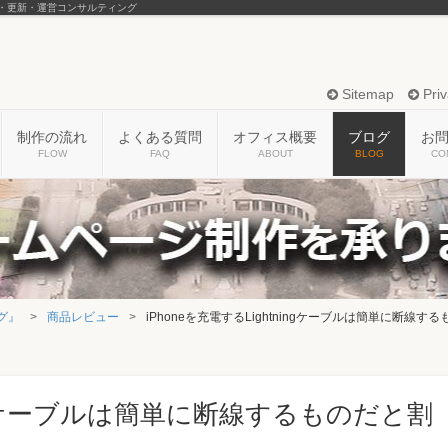
・更新・運営コンサルティング
Sitemap
Priv
制作の流れ
よくある質問
オフィス概要
ブログ
お
FLOW
FAQ
ABOUT
BLOG
CO
グ』
商品レビュー
iPhoneを充電するLightningケーブルは簡単に断線
ningケーブルは簡単に断線するものだと割