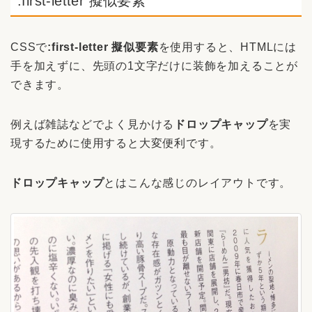
:first-letter 擬似要素
CSSで
:first-letter 擬似要素
を使用すると、HTMLには
手を加えずに、先頭の1文字だけに装飾を加えることが
できます。
例えば雑誌などでよく見かける
ドロップキャップ
を実
現するために使用すると大変便利です。
ドロップキャップ
とはこんな感じのレイアウトです。