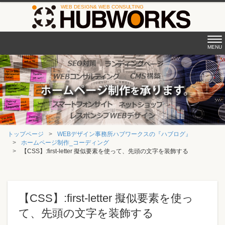
Tog
MENU
nav
トップページ
WEBデザイン事務所ハブワークスの『ハブログ』
ホームページ制作_コーディング
【CSS】:first-letter 擬似要素を使って、先頭の文字を装飾する
【CSS】:first-letter 擬似要素を使っ
て、先頭の文字を装飾する