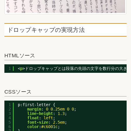
ドロップキャップの実現方法
HTMLソース
1
<
p
>ドロップキャップとは段落の先頭の文字を数行分の大き
CSSソース
1
p:first-letter {
2
margin
:
0
0.25em
0
0
;
3
line-height
:
1.3
;
4
float
:
left
;
5
font-size
:
2.5em
;
6
color
:
#c6001c
;