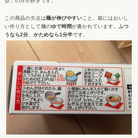
型」の方が好きです。
この商品の欠点は
麺が伸びやすい
こと。箱にはおいし
い作り方として麺の
ゆで時間
が書かれています。
ふつ
うなら2分
。
かためなら1分半
です。