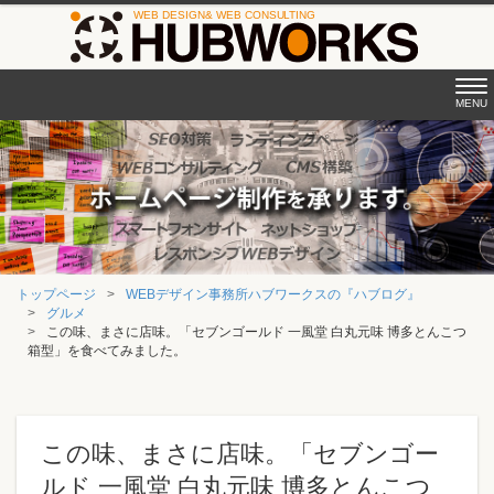
Tog
MENU
nav
トップページ
WEBデザイン事務所ハブワークスの『ハブログ』
グルメ
この味、まさに店味。「セブンゴールド 一風堂 白丸元味 博多とんこつ
箱型」を食べてみました。
この味、まさに店味。「セブンゴー
ルド 一風堂 白丸元味 博多とんこつ