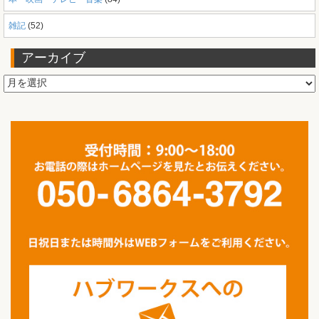
雑記
(52)
アーカイブ
ア
ー
カ
イ
ブ