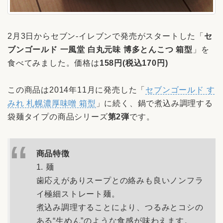
2月3日からセブン-イレブンで発売がスタートした「
セ
ブンゴールド 一風堂 白丸元味 博多とんこつ 箱型
」を
食べてみました。価格は
158円(税込170円)
この商品は2014年11月に発売した「
セブンゴールド す
みれ 札幌濃厚味噌 箱型
」に続く、鍋で煮込み調理する
袋麺タイプの商品シリーズ
第2弾
です。
商品特徴
1. 麺
歯応えがありスープとの絡みも良いノンフラ
イ極細ストレート麺。
煮込み調理することにより、つるみとコシの
ある“生めん”のような食感が味わえます。