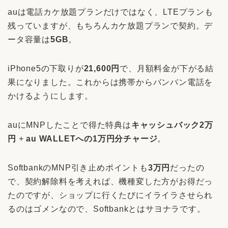
auは電話カケ放題プランだけではなく、LTEプランも
残っていますが、もちろんカケ放題プランで契約。デ
ータ容量は
5GB
。
iPhone5の下取りが
21,600円
で、月額料金が下がる結
果になりました。これからは携帯からバンバン電話を
かけるようにします。
auにMNPしたことで得た特典は
キャッシュバック2万
円
+
au WALLETへの1万円分チャージ
。
SoftbankのMNP引き止めポイントも
3万円
だったの
で、契約解除料を考えれば、機種変した方がお得だっ
たのですが、ショップに行くたびにイライラさせられ
るのはゴメンなので、Softbankとはサヨナラです。