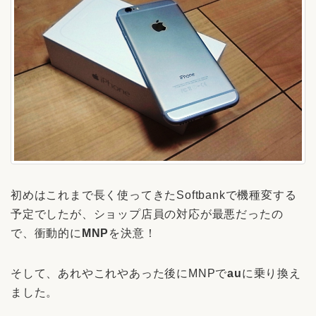
初めはこれまで長く使ってきたSoftbankで機種変する
予定でしたが、ショップ店員の対応が最悪だったの
で、衝動的に
MNP
を決意！
そして、あれやこれやあった後にMNPで
au
に乗り換え
ました。