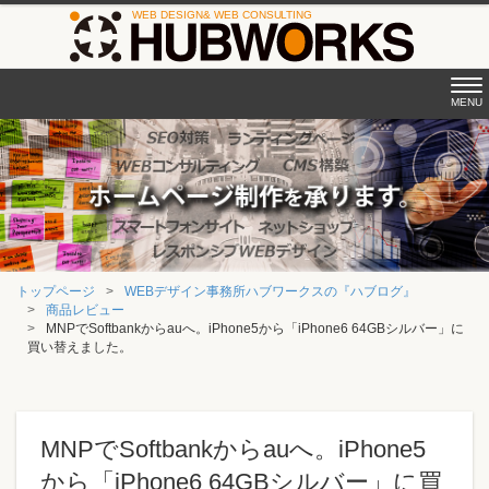
Tog
MENU
nav
トップページ
WEBデザイン事務所ハブワークスの『ハブログ』
商品レビュー
MNPでSoftbankからauへ。iPhone5から「iPhone6 64GBシルバー」に
買い替えました。
MNPでSoftbankからauへ。iPhone5
から「iPhone6 64GBシルバー」に買