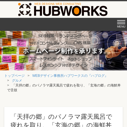
Tog
MENU
nav
トップページ
WEBデザイン事務所ハブワークスの『ハブログ』
グルメ
「天拝の郷」のパノラマ露天風呂で疲れを取り、「玄海の郷」の海鮮丼
で舌鼓
「天拝の郷」のパノラマ露天風呂で
疲れを取り、「玄海の郷」の海鮮丼