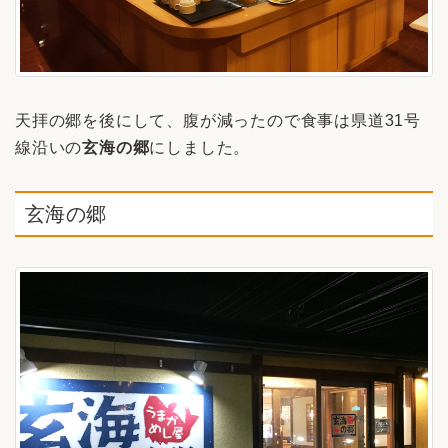
天拝の郷を後にして、腹が減ったので食事は県道31号
線沿いの
玄海の郷
にしました。
玄海の郷