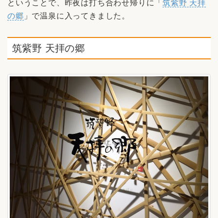
ということで、昨夜は打ち合わせ帰りに「
筑紫野 天拝
の郷
」で温泉に入ってきました。
筑紫野 天拝の郷