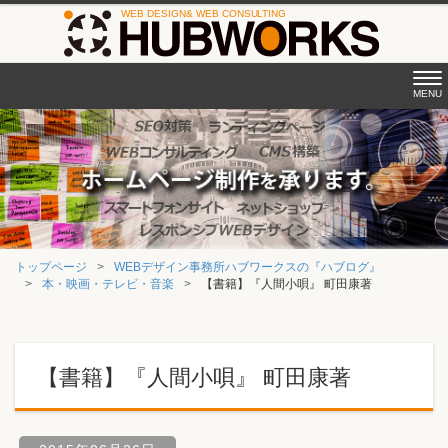
Tog
MENU
nav
トップページ
WEBデザイン事務所ハブワークスの『ハブログ』
本・映画・テレビ・音楽
【書籍】『人間小唄』 町田康著
【書籍】『人間小唄』 町田康著