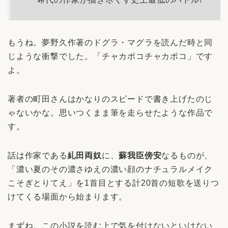
もうね。夢野久作著のドグラ・マグラを読んだ時と同
じような衝撃でした。「チャカポコチャカポコ」です
よ。
著者の町田さんはかなりのスピードで書き上げたのじ
ゃないかな。思いつくまま筆を走らせたような作品で
す。
話は作家である
糺田両奴
に、
蘇我臣傍安
なるものが、
「濃い夏のその濃さゆえの濃い顔のナチュラルメイク
こそぎとりてえ」を1首目とする計20首の短歌を送りつ
けてくる場面から始まります。
まずね。この小説を読む上で気を付けないといけない