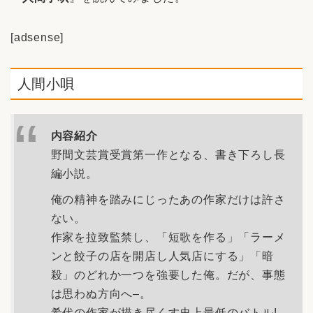
[adsense]
人間小唄
内容紹介
野間文芸賞受賞第一作となる、書き下ろし長
編小説。
俺の精神を踏みにじったあの作家だけは許さ
ない。
作家を拉致監禁し、「短歌を作る」「ラーメ
ンと餃子の店を開店し人気店にする」「暗
殺」のどれか一つを強要した俺。だが、事態
は思わぬ方向へ–。
希代の作家が描き尽くす史上最低のバトル!