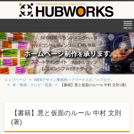
Tog
MENU
nav
トップページ
WEBデザイン事務所ハブワークスの『ハブログ』
本・映画・テレビ・音楽
【書籍】悪と仮面のルール 中村 文則 (著)
【書籍】悪と仮面のルール 中村 文則
(著)