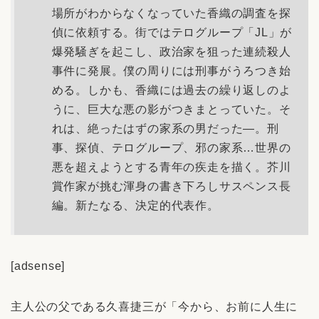
場所がわからなくなっていた香織の調査を探
偵に依頼する。街ではテログループ「JL」が
爆発騒ぎを起こし、政治家を狙った連続殺人
事件に発展。僕の周りには刑事がうろつき始
める。しかも、香織には過去の繰り返しのよ
うに、巨大な悪の影がつきまとっていた。そ
れは、絶ったはずの家系の男だった―。刑
事、探偵、テログループ、邪の家系…世界の
悪を超えようとする青年の疾走を描く。芥川
賞作家が挑む渾身の書き下ろしサスペンス長
編。新たなる、決定的代表作。
[adsense]
主人公の父である久喜捷三が「今から、お前に人生に