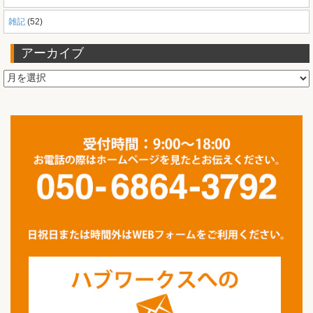
雑記
(52)
アーカイブ
ア
ー
カ
イ
ブ