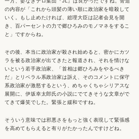
一方、姿なきテロ集団『JL』は良かったですね。脅迫
の内容が「これから頭髪の薄い順に政治家を暗殺して
いく。もし止めたければ、総理大臣は記者会見を開
き、百パーセントの力で郷ひろみのモノマネをするこ
と」ですからね。
その後、本当に政治家が殺され始めると、密かにカツ
ラを被る政治家が出てきたと報道され、それを情けな
いという若手政治家、「首相は郷ひろみをやるべき
だ」とリベラル系政治家は訴え、そのコメントに保守
系政治家が激怒するという、めちゃくちゃシリアスな
展開に、伊坂幸太郎氏の小説にでてきそうな文章がで
てきて爆笑でした。緊張と緩和ですね。
そういう意味では邪悪さをもっと強く表現して緊張感
を高めてもらえると有りがたかったんですけどね。