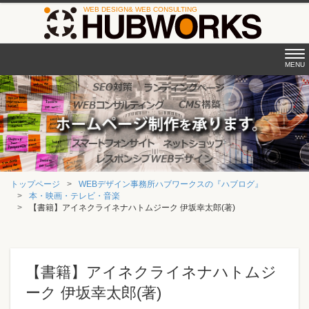
Tog
MENU
nav
トップページ
WEBデザイン事務所ハブワークスの『ハブログ』
本・映画・テレビ・音楽
【書籍】アイネクライネナハトムジーク 伊坂幸太郎(著)
【書籍】アイネクライネナハトムジ
ーク 伊坂幸太郎(著)