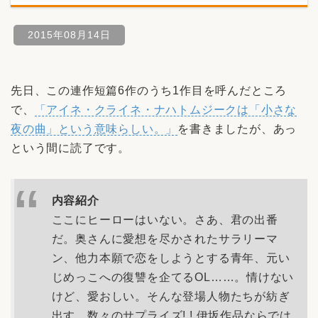
2015年08月14日
先日、この連作短篇6作のうち1作目を呼んだところ
で、
「アイネ・クライネ・ナハトムジークは「小さな
夜の曲」という意味らしい。」
を書きましたが、あっ
という間に読了です。
内容紹介
ここにヒーローはいない。さあ、君の出番
だ。奥さんに愛想を尽かされたサラリーマ
ン、他力本願で恋をしようとする青年、元い
じめっこへの復讐を企てるOL……。情けない
けど、愛おしい。そんな登場人物たちが紡ぎ
出す、数々のサプライズ! ! 伊坂作品ならでは