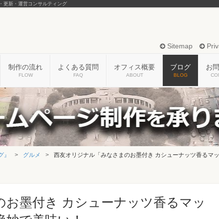
・更新・運営コンサルティング
Sitemap
Priv
制作の流れ
よくある質問
オフィス概要
ブログ
お
FLOW
FAQ
ABOUT
BLOG
CO
グ』
グルメ
西友オリジナル「みなさまのお墨付き カシューナッツ香るマ
のお墨付き カシューナッツ香るマッ