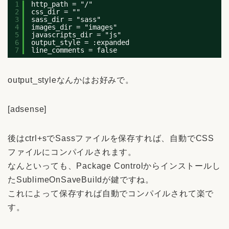
1
http_path = "/"
2
css_dir = ""
3
sass_dir = "sass"
4
images_dir = "images"
5
javascripts_dir = "js"
6
output_style = :expanded
7
line_comments = false
output_styleなんかはお好みで。
[adsense]
後はctrl+sでSassファイルを保存すれば、自動でCSS
ファイルにコンパイルされます。
なんといっても、Package Controlからインストールし
たSublimeOnSaveBuildが鍵ですね。
これによって保存すれば自動でコンパイルされて楽で
す。