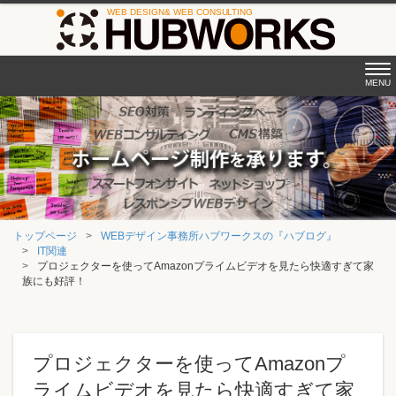
Tog
MENU
nav
トップページ
WEBデザイン事務所ハブワークスの『ハブログ』
IT関連
プロジェクターを使ってAmazonプライムビデオを見たら快適すぎて家
族にも好評！
プロジェクターを使ってAmazonプ
ライムビデオを見たら快適すぎて家