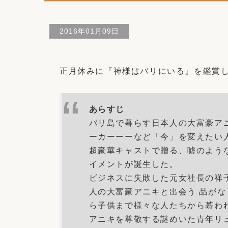
2016年01月09日
正月休みに『神様はバリにいる』を鑑賞
あらすじ
バリ島で暮らす日本人の大富豪ア
ーカーーーなど「今」を変えたい
超豪華キャストで贈る、嘘のよう
イメントが誕生した。
ビジネスに失敗した元女社長の祥子
人の大富豪アニキと出会う 品が
ら子供まで様々な人たちから慕わ
アニキを尊敬する謎めいた青年リ