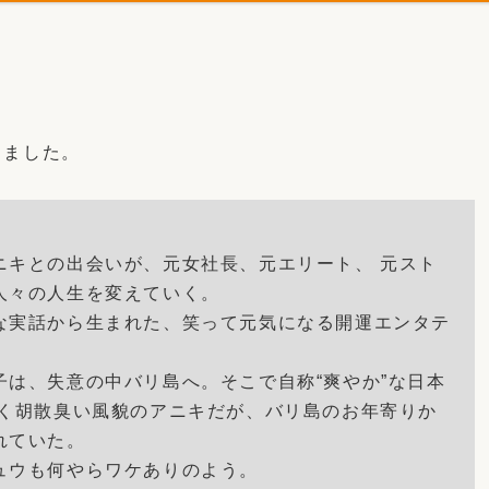
しました。
ニキとの出会いが、元女社長、元エリート、 元スト
人々の人生を変えていく。
な実話から生まれた、笑って元気になる開運エンタテ
は、失意の中バリ島へ。そこで自称“爽やか”な日本
なく胡散臭い風貌のアニキだが、バリ島のお年寄りか
れていた。
ュウも何やらワケありのよう。