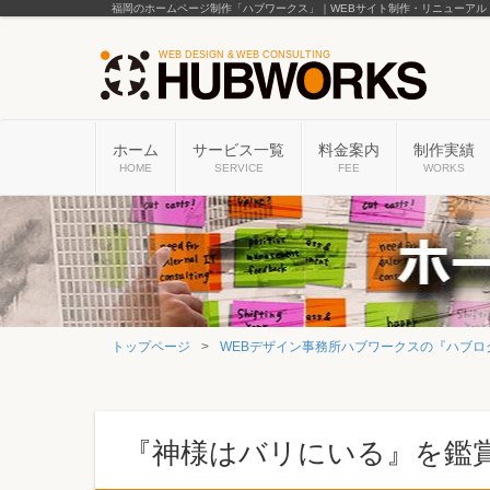
福岡のホームページ制作「ハブワークス」｜WEBサイト制作・リニューアル
ホーム
サービス一覧
料金案内
制作実績
HOME
SERVICE
FEE
WORKS
トップページ
WEBデザイン事務所ハブワークスの『ハブロ
『神様はバリにいる』を鑑