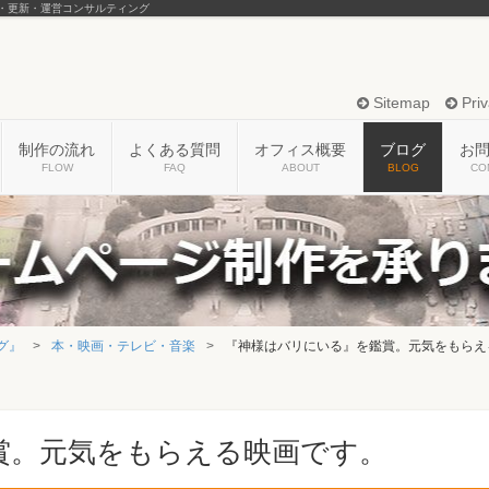
・更新・運営コンサルティング
Sitemap
Priv
制作の流れ
よくある質問
オフィス概要
ブログ
お
FLOW
FAQ
ABOUT
BLOG
CO
グ』
本・映画・テレビ・音楽
『神様はバリにいる』を鑑賞。元気をもらえ
賞。元気をもらえる映画です。