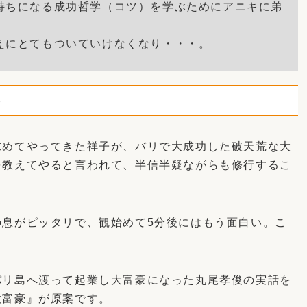
持ちになる成功哲学（コツ）を学ぶためにアニキに弟
えにとてもついていけなくなり・・・。
ト
求めてやってきた祥子が、バリで大成功した破天荒な大
を教えてやると言われて、半信半疑ながらも修行するこ
の息がピッタリで、観始めて5分後にはもう面白い。こ
バリ島へ渡って起業し大富豪になった丸尾孝俊の実話を
大富豪』が原案です。