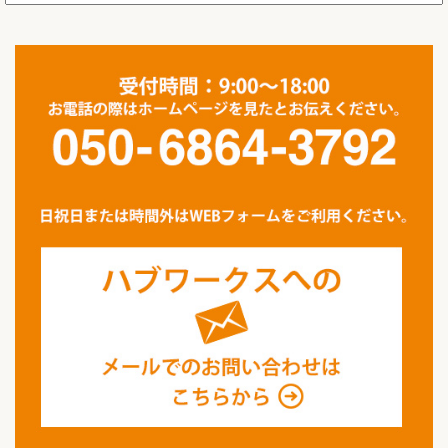
ー
カ
イ
ブ