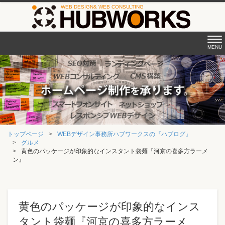
Tog
MENU
nav
トップページ
WEBデザイン事務所ハブワークスの『ハブログ』
グルメ
黄色のパッケージが印象的なインスタント袋麺『河京の喜多方ラーメ
ン』
黄色のパッケージが印象的なインス
タント袋麺『河京の喜多方ラーメ