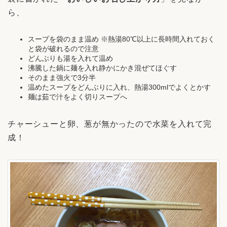
ら、
スープを袋のまま温め ※熱湯80℃以上に長時間入れておく
と袋が破れるので注意
どんぶりも湯を入れて温め
沸騰した鍋に麺を入れ静かにかき混ぜてほぐす
そのまま強火で3分半
温めたスープをどんぶりに入れ、熱湯300mlでよくとかす
麺は茹で汁をよく切りスープへ
チャーシューと卵、葱が無かったので水菜を入れて完
成！