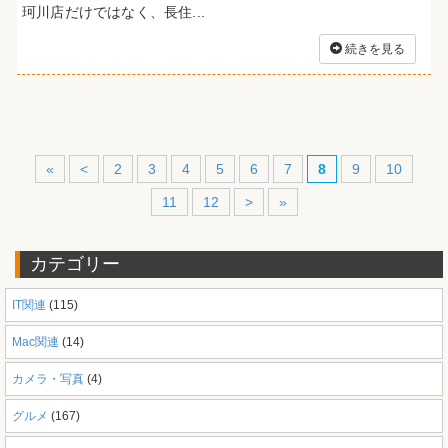
珂川店だけではなく、長住...
続きを見る
«
<
2
3
4
5
6
7
8
9
10
11
12
>
»
カテゴリー
IT関連
(115)
Mac関連
(14)
カメラ・写真
(4)
グルメ
(167)