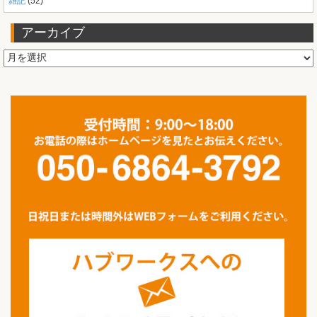
雑記
(52)
アーカイブ
ア
ー
カ
イ
ブ