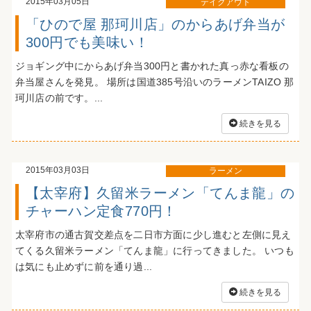
2015年03月05日
テイクアウト
「ひので屋 那珂川店」のからあげ弁当が
300円でも美味い！
ジョギング中にからあげ弁当300円と書かれた真っ赤な看板の
弁当屋さんを発見。 場所は国道385号沿いのラーメンTAIZO 那
珂川店の前です。...
続きを見る
2015年03月03日
ラーメン
【太宰府】久留米ラーメン「てんま龍」の
チャーハン定食770円！
太宰府市の通古賀交差点を二日市方面に少し進むと左側に見え
てくる久留米ラーメン「てんま龍」に行ってきました。 いつも
は気にも止めずに前を通り過...
続きを見る