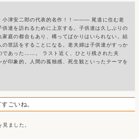
・小津安二郎の代表的名作！！――― 尾道に住む老
子供達を訪れるために上京する。子供達は久しぶりの
れ家庭の都合もあり、構ってばかりはいられない。結
人の世話をすることになる。老夫婦は子供達がすっか
のであった……。 ラスト近く、ひとり残された夫
ンが印象的。人間の孤独感、死生観といったテーマを
子
てすごいね。
を見ました。