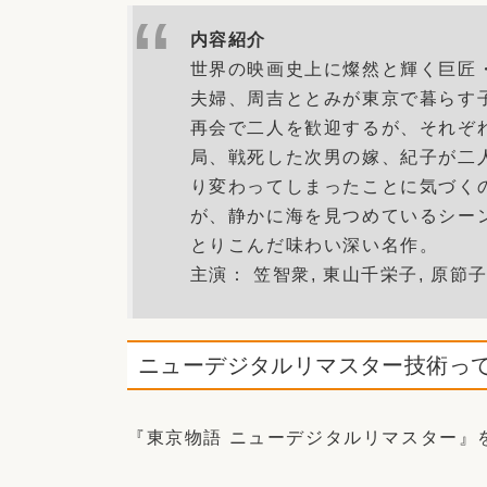
内容紹介
世界の映画史上に燦然と輝く巨匠
夫婦、周吉ととみが東京で暮らす
再会で二人を歓迎するが、それぞ
局、戦死した次男の嫁、紀子が二
り変わってしまったことに気づく
が、静かに海を見つめているシー
とりこんだ味わい深い名作。
主演： 笠智衆, 東山千栄子, 原節
ニューデジタルリマスター技術っ
『東京物語 ニューデジタルリマスター』