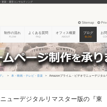
・更新・運営コンサルティング
Sitemap
Priv
制作の流れ
よくある質問
オフィス概要
ブログ
お
FLOW
FAQ
ABOUT
BLOG
CO
グ』
本・映画・テレビ・音楽
Amazonプライム・ビデオでニューデジタ
オでニューデジタルリマスター版の『東