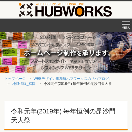
Tog
MENU
nav
トップページ
WEBデザイン事務所ハブワークスの『ハブログ』
地域情報_福岡
令和元年(2019年) 毎年恒例の毘沙門天大祭
令和元年(2019年) 毎年恒例の毘沙門
天大祭