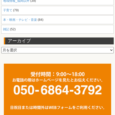
地域情報_福岡以外
(39)
子育て
(79)
本・映画・テレビ・音楽
(84)
雑記
(52)
アーカイブ
ア
ー
カ
イ
ブ