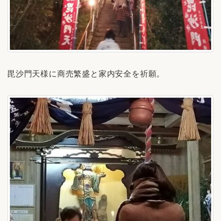
毘沙門天様に商売繁盛と家内安全を祈願。