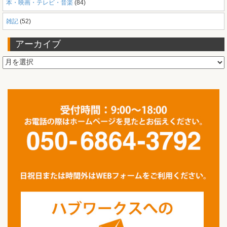
本・映画・テレビ・音楽
(84)
雑記
(52)
アーカイブ
ア
ー
カ
イ
ブ