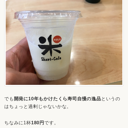
でも
開発に10年もかけたくら寿司自慢の逸品
というの
はちょっと過剰じゃないかな。
ちなみに1杯
180円
です。