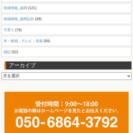
地域情報_福岡
(121)
地域情報_福岡以外
(39)
子育て
(79)
本・映画・テレビ・音楽
(84)
雑記
(52)
アーカイブ
ア
ー
カ
イ
ブ